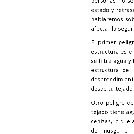
personas no se
estado y retras
hablaremos sob
afectar la segur
El primer pelig
estructurales e
se filtre agua 
estructura del
desprendimiento
desde tu tejado.
Otro peligro de
tejado tiene ag
cenizas, lo que 
de musgo o m