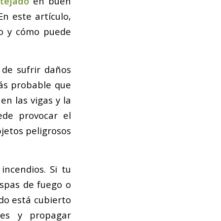
tejado
en buen
n este artículo,
po y cómo puede
 de sufrir daños
más probable que
n las vigas y la
ede provocar el
jetos peligrosos
incendios. Si tu
ispas de fuego o
ado está cubierto
es y propagar