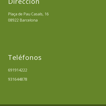
Dirección
Plaça de Pau Casals, 16
08922 Barcelona
Teléfonos
691914222
931644878