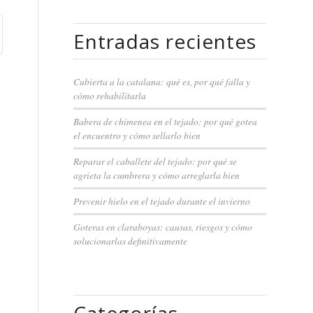
Entradas recientes
Cubierta a la catalana: qué es, por qué falla y
cómo rehabilitarla
Babera de chimenea en el tejado: por qué gotea
el encuentro y cómo sellarlo bien
Reparar el caballete del tejado: por qué se
agrieta la cumbrera y cómo arreglarla bien
Prevenir hielo en el tejado durante el invierno
Goteras en claraboyas: causas, riesgos y cómo
solucionarlas definitivamente
Categorías