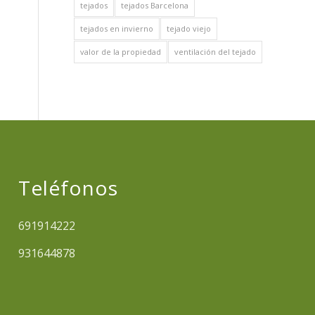
tejados
tejados Barcelona
tejados en invierno
tejado viejo
valor de la propiedad
ventilación del tejado
Teléfonos
691914222
931644878