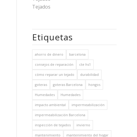
Tejados
Etiquetas
ahorro de dinero
barcelona
consejos de reparación
cte hs1
cómo reparar un tejado
durabilidad
goteras
goteras Barcelona
hongos
Humedades
Humedades
impacto ambiental
impermeabilización
impermeabilización Barcelona
inspección de tejados
invierno
mantenimiento
mantenimiento del hogar