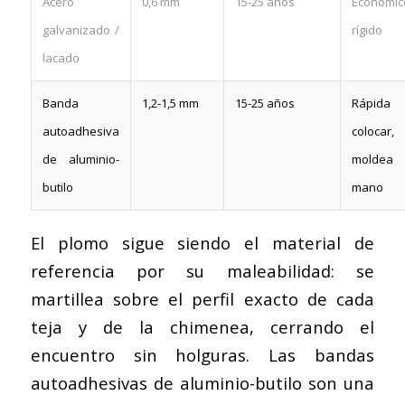
Acero
0,6 mm
15-25 años
Económic
galvanizado /
rígido
lacado
Banda
1,2-1,5 mm
15-25 años
Rápida
autoadhesiva
colocar,
de aluminio-
molde
butilo
mano
El plomo sigue siendo el material de
referencia por su maleabilidad: se
martillea sobre el perfil exacto de cada
teja y de la chimenea, cerrando el
encuentro sin holguras. Las bandas
autoadhesivas de aluminio-butilo son una