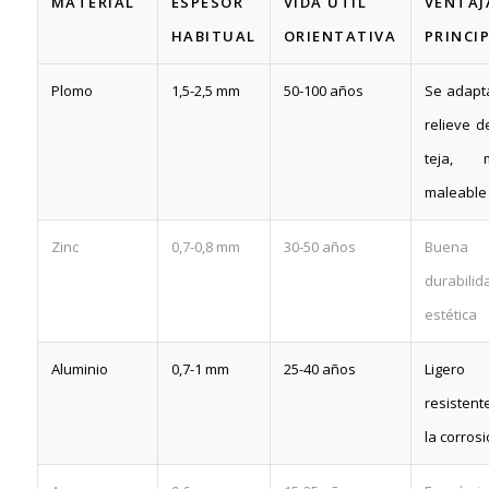
MATERIAL
ESPESOR
VIDA ÚTIL
VENTAJ
HABITUAL
ORIENTATIVA
PRINCI
Plomo
1,5-2,5 mm
50-100 años
Se adapt
relieve d
teja, 
maleable
Zinc
0,7-0,8 mm
30-50 años
Buena
durabilid
estética
Aluminio
0,7-1 mm
25-40 años
Liger
resisten
la corros