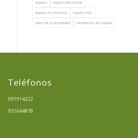
tejados
tejados Barcelona
tejados en invierno
tejado viejo
valor de la propiedad
ventilación del tejado
Teléfonos
691914222
931644878