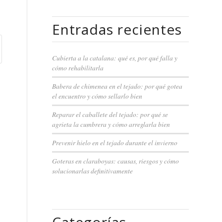
Entradas recientes
Cubierta a la catalana: qué es, por qué falla y
cómo rehabilitarla
Babera de chimenea en el tejado: por qué gotea
el encuentro y cómo sellarlo bien
Reparar el caballete del tejado: por qué se
agrieta la cumbrera y cómo arreglarla bien
Prevenir hielo en el tejado durante el invierno
Goteras en claraboyas: causas, riesgos y cómo
solucionarlas definitivamente
Categorías