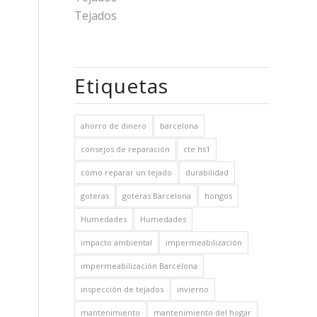
Tejados
Etiquetas
ahorro de dinero
barcelona
consejos de reparación
cte hs1
cómo reparar un tejado
durabilidad
goteras
goteras Barcelona
hongos
Humedades
Humedades
impacto ambiental
impermeabilización
impermeabilización Barcelona
inspección de tejados
invierno
mantenimiento
mantenimiento del hogar